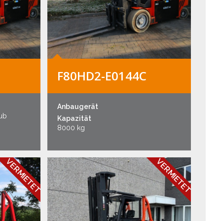
F80HD2-E0144C
Anbaugerät
hub
Kapazität
8000 kg
VERMIETET
VERMIETET