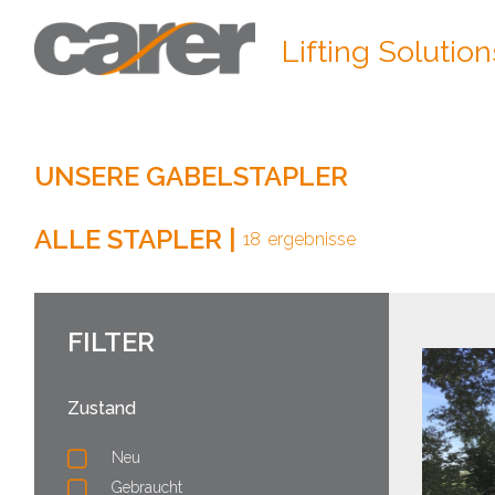
Lifting Solution
UNSERE GABELSTAPLER
ALLE STAPLER
|
18
ergebnisse
FILTER
Zustand
Neu
Gebraucht