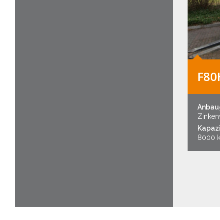
F80
Anbau
Zinkenv
Kapazi
8000 