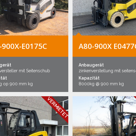
-900X-E0175C
A80-900X E0477
gerät
Anbaugerät
ersteller mit Seitenschub
zinkenverstellung mit seiten
tät
Kapazität
g op 900 mm kg
8000kg @ 900 mm kg
VERMIETET