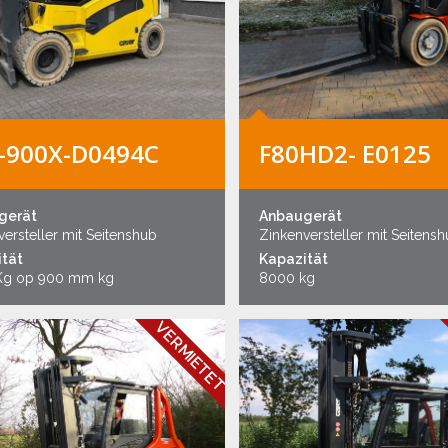
-900X-D0494C
F80HD2- E0125
gerät
Anbaugerät
ersteller mit Seitenshub
Zinkenversteller mit Seitens
tät
Kapazität
Kg op 900 mm kg
8000 kg
VERMIETET