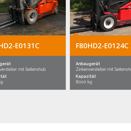
HD2-E0131C
F80HD2-E0124C
gerät
Anbaugerät
ersteller mit Seitenshub
Zinkenversteller mit Seitens
tät
Kapazität
kg
8000 kg