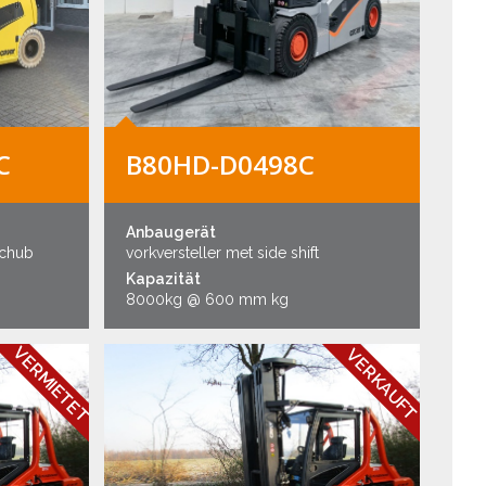
C
B80HD-D0498C
Anbaugerät
schub
vorkversteller met side shift
Kapazität
8000kg @ 600 mm kg
VERMIETET
VERKAUFT