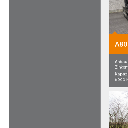
A80
Anbau
Zinkenv
Kapazi
8000 