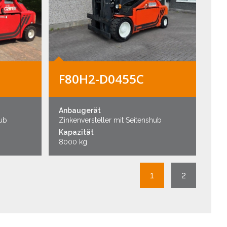
F80H2-D0455C
Anbaugerät
hub
Zinkenversteller mit Seitenshub
Kapazität
8000 kg
1
2