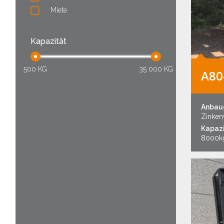
Miete
Kapazität
500 KG
35 000 KG
A80
Anbau
Zinkenv
Kapazi
8000k