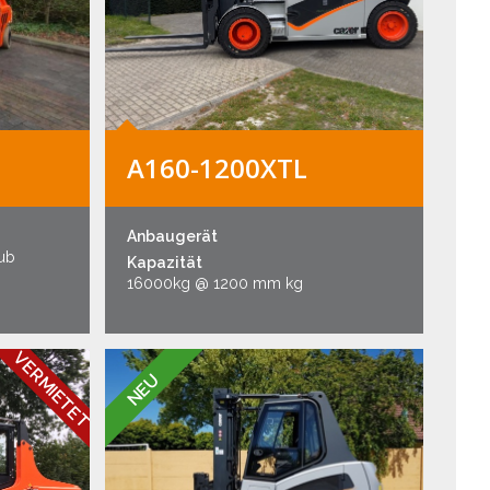
A160-1200XTL
Anbaugerät
hub
Kapazität
16000kg @ 1200 mm kg
VERMIETET
NEU