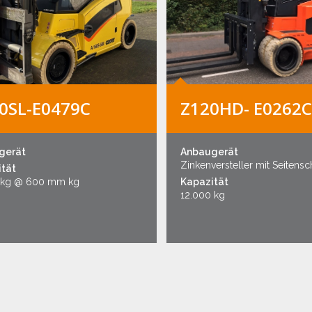
0SL-E0479C
Z120HD- E0262C
gerät
Anbaugerät
Zinkenversteller mit Seitens
tät
 kg @ 600 mm kg
Kapazität
12.000 kg