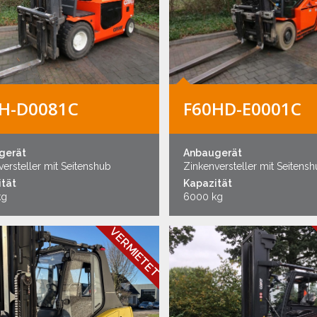
H-D0081C
F60HD-E0001C
gerät
Anbaugerät
ersteller mit Seitenshub
Zinkenversteller mit Seitens
tät
Kapazität
kg
6000 kg
VERMIETET