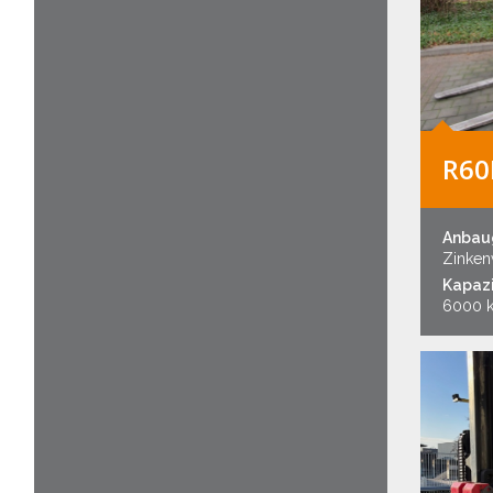
R60
Anbau
Zinkenv
Kapazi
6000 