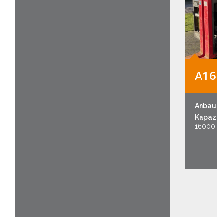
A16
Anbau
Kapazi
16000