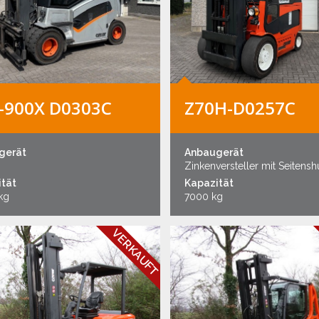
-900X D0303C
Z70H-D0257C
gerät
Anbaugerät
Zinkenversteller mit Seitens
tät
Kapazität
kg
7000 kg
VERKAUFT