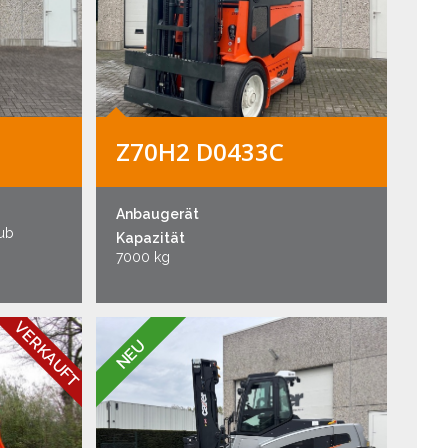
Z70H2 D0433C
Anbaugerät
hub
Kapazität
7000 kg
VERKAUFT
NEU