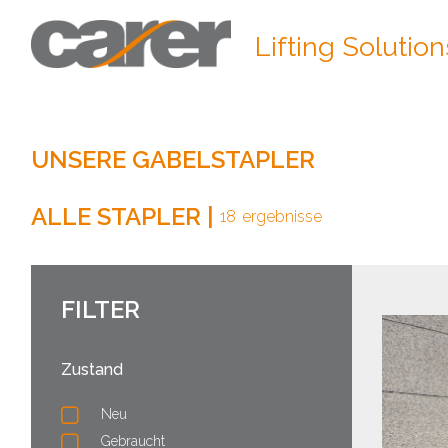
Lifting Solution
UNSERE GABELSTAPLER
ALLE STAPLER
|
18
ergebnisse
FILTER
Zustand
Neu
Gebraucht