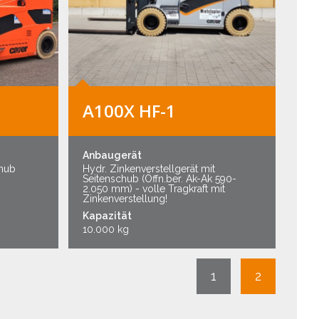
A100X HF-1
Anbaugerät
chub
Hydr. Zinkenverstellgerät mit
Seitenschub (Öffn.ber. Ak-Ak 590-
2.050 mm) - volle Tragkraft mit
Zinkenverstellung!
Kapazität
10.000 kg
1
2