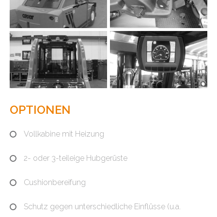
OPTIONEN
Vollkabine mit Heizung
2- oder 3-teileige Hubgerüste
Cushionbereifung
Schutz gegen unterschiedliche Einflüsse (u.a.