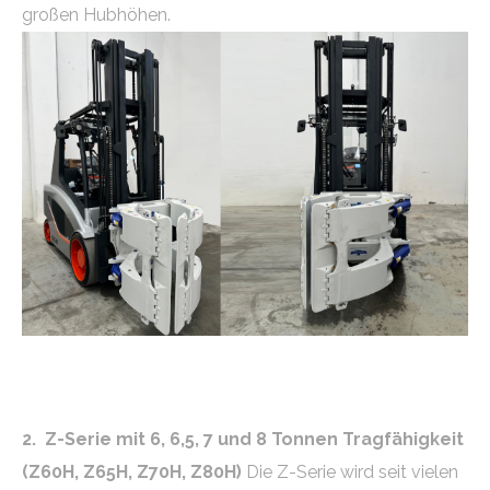
großen Hubhöhen.
2. Z-Serie mit 6, 6,5, 7 und 8 Tonnen Tragfähigkeit
(Z60H, Z65H, Z70H, Z80H)
Die Z-Serie wird seit vielen