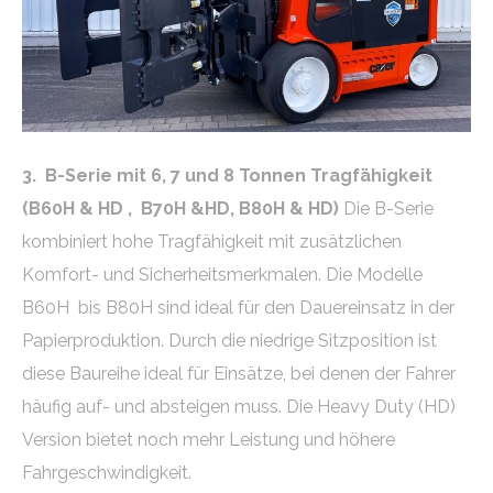
3. B-Serie mit 6, 7 und 8 Tonnen Tragfähigkeit
(B60H & HD , B70H &HD, B80H & HD)
Die B-Serie
kombiniert hohe Tragfähigkeit mit zusätzlichen
Komfort- und Sicherheitsmerkmalen. Die Modelle
B60H bis B80H sind ideal für den Dauereinsatz in der
Papierproduktion. Durch die niedrige Sitzposition ist
diese Baureihe ideal für Einsätze, bei denen der Fahrer
häufig auf- und absteigen muss. Die Heavy Duty (HD)
Version bietet noch mehr Leistung und höhere
Fahrgeschwindigkeit.