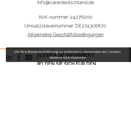
info@carerdeutschland.de
KvK-nummer: 24276000
Umsatzsteuernummer: DE274306870
Allgemeine Geschäftsbedingungen
Um Ihre Benutzererfahrung zu verbessern, verwenden wir Cookies.
BLEIBEN SIE INFORMIERT
Weitere Informationen
MELDEN SIE SICH FÜR DEN
NEWSLETTER AN
REGISTRIEREN