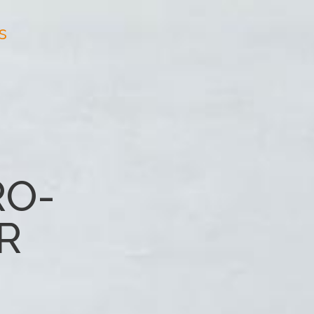
s
RO-
R