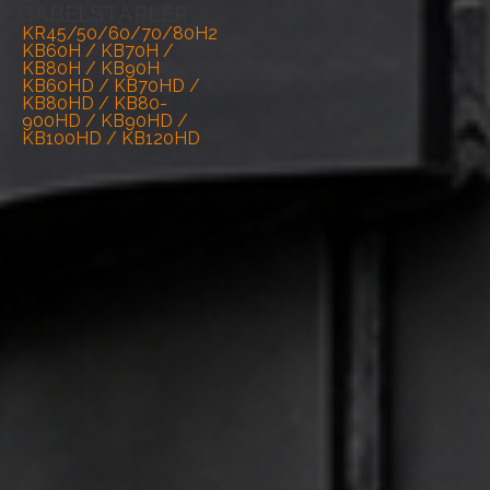
GABELSTAPLER
KR45/50/60/70/80H2
KB60H / KB70H /
KB80H / KB90H
KB60HD / KB70HD /
KB80HD / KB80-
900HD / KB90HD /
KB100HD / KB120HD