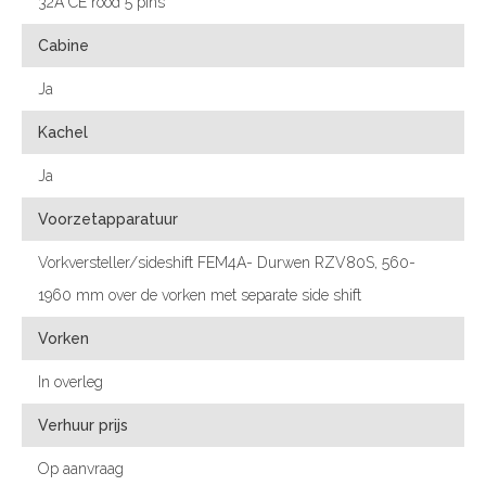
32A CE rood 5 pins
Cabine
Ja
Kachel
Ja
Voorzetapparatuur
Vorkversteller/sideshift FEM4A- Durwen RZV80S, 560-
1960 mm over de vorken met separate side shift
Vorken
In overleg
Verhuur prijs
Op aanvraag