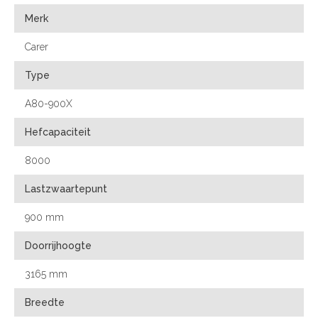
Merk
Carer
Type
A80-900X
Hefcapaciteit
8000
Lastzwaartepunt
900 mm
Doorrijhoogte
3165 mm
Breedte