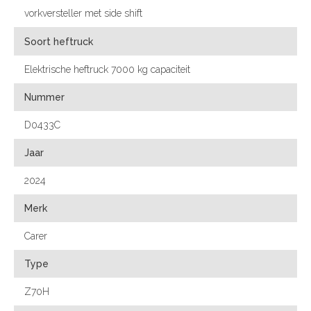
vorkversteller met side shift
Soort heftruck
Elektrische heftruck 7000 kg capaciteit
Nummer
D0433C
Jaar
2024
Merk
Carer
Type
Z70H