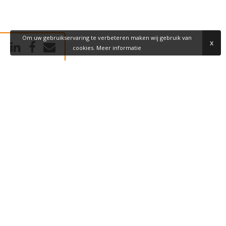
Om uw gebruikservaring te verbeteren maken wij gebruik van
x
cookies.
Meer informatie
BEZOEKADRES
Dommel 44
5422 VH Gemert
POSTADRES
Postbus 189