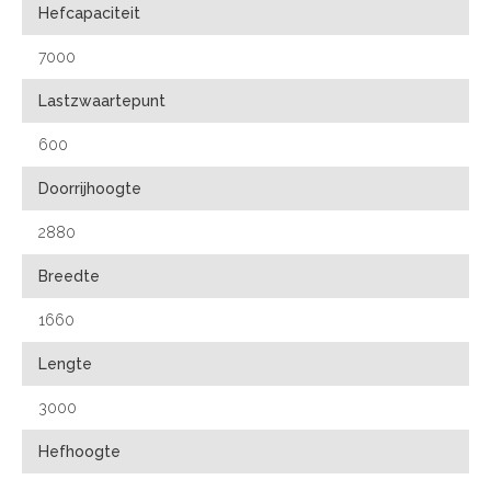
Hefcapaciteit
7000
Lastzwaartepunt
600
Doorrijhoogte
2880
Breedte
1660
Lengte
3000
Hefhoogte