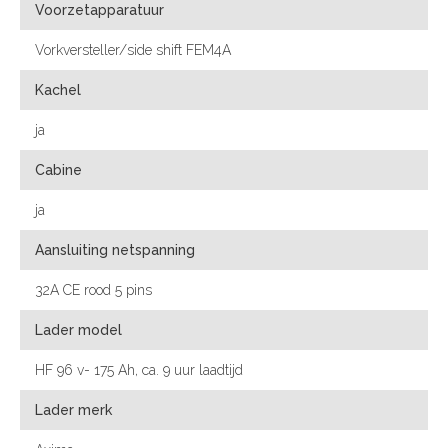
Voorzetapparatuur
Vorkversteller/side shift FEM4A
Kachel
ja
Cabine
ja
Aansluiting netspanning
32A CE rood 5 pins
Lader model
HF 96 v- 175 Ah, ca. 9 uur laadtijd
Lader merk