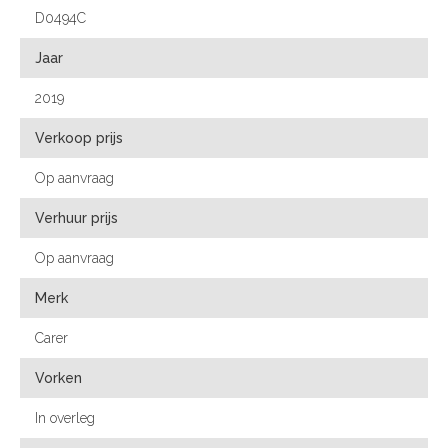
D0494C
Jaar
2019
Verkoop prijs
Op aanvraag
Verhuur prijs
Op aanvraag
Merk
Carer
Vorken
In overleg