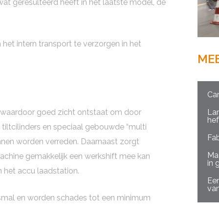
t geresulteerd heeft in het laatste model, de
 het intern transport te verzorgen in het
ME
Car
La
t waardoor goed zicht ontstaat om door
hef
iltcilinders en speciaal gebouwde “multi
Fab
kunnen worden verreden. Daarnaast zorgt
Mac
 machine gemakkelijk een werkshift mee kan
in 
n het accu laadstation.
Een
van
 smal en worden schades tot een minimum