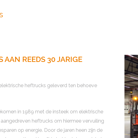
s
 AAN REEDS 30 JARIGE
elektrische heftrucks geleverd ten behoeve
 gekomen in 1989 met de insteek om elektrische
f aangedreven heftrucks om hiermee vervuiling
sparen op energie. Door de jaren heen zijn de