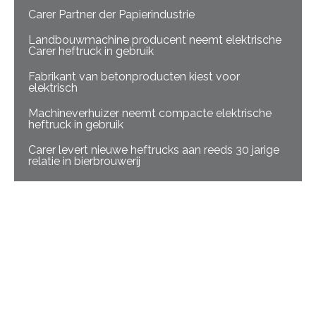
Carer Partner der Papierindustrie
Landbouwmachine producent neemt elektrische
Carer heftruck in gebruik
Fabrikant van betonproducten kiest voor
elektrisch
Machineverhuizer neemt compacte elektrische
heftruck in gebruik
Carer levert nieuwe heftrucks aan reeds 30 jarige
relatie in bierbrouwerij