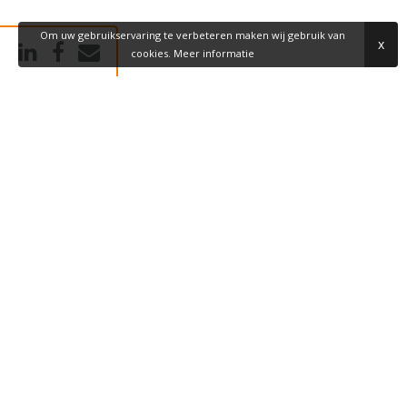
Om uw gebruikservaring te verbeteren maken wij gebruik van
x
cookies.
Meer informatie
BEZOEKADRES
Dommel 44
5422 VH Gemert
POSTADRES
Postbus 189
3190 AD Hoogvliet