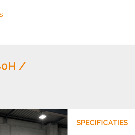
s
80H /
SPECIFICATIES