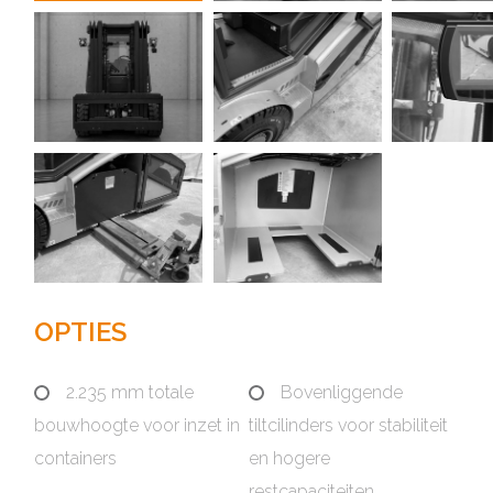
OPTIES
2.235 mm totale
Bovenliggende
bouwhoogte voor inzet in
tiltcilinders voor stabiliteit
containers
en hogere
restcapaciteiten