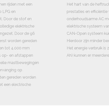
nen rijden met een
Het hart van de heftru
op LPG en
prestaties en efficiënti
t. Door de stof en
onderhoudsarme AC mot
volledige elektrische
elektrische systeem van
ingezet. Door de 96
CAN-Open systeem kunn
dienst worden gereden
Hierdoor zijn minder be
ven tot 4.000 mm
Het energie verbruik is 
s op- en afstappen
Ah) kunnen er meerdere
snelle mastbewegingen
ervanging op
sten gereden worden
et een electrische