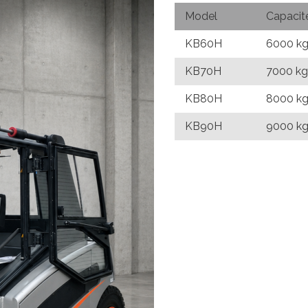
Model
Capacite
KB60H
6000 k
KB70H
7000 kg
KB80H
8000 k
KB90H
9000 k