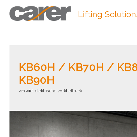
Lifting Solution
KB60H / KB70H / KB
KB90H
vierwiel elektrische vorkheftruck