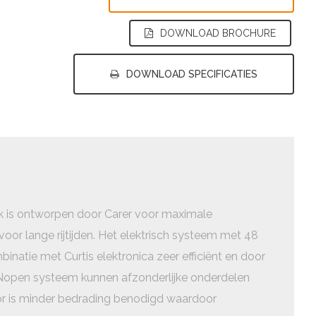
DOWNLOAD BROCHURE
DOWNLOAD SPECIFICATIES
ck is ontworpen door Carer voor maximale
e voor lange rijtijden. Het elektrisch systeem met 48
mbinatie met Curtis elektronica zeer efficiënt en door
Nopen systeem kunnen afzonderlijke onderdelen
r is minder bedrading benodigd waardoor