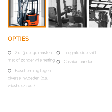
OPTIES
2 of 3 delige masten
Integrale side shift
met of zonder vrije heffing
Cushion banden
Bescherming tegen
diverse invloeden (o.a.
vrieshuis/zout)