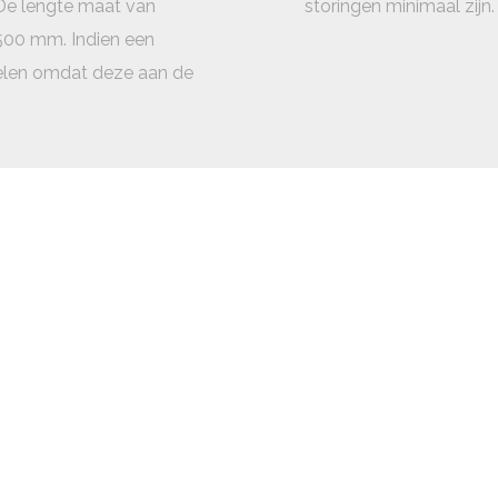
 De lengte maat van
storingen minimaal zijn.
500 mm. Indien een
sselen omdat deze aan de