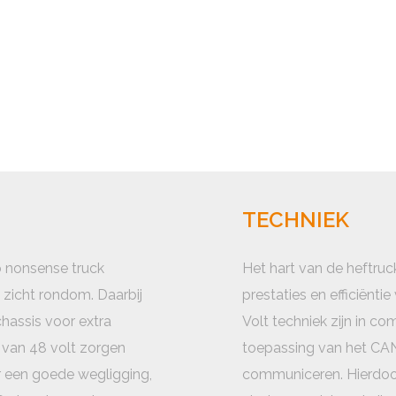
TECHNIEK
o nonsense truck
Het hart van de heftru
zicht rondom. Daarbij
prestaties en efficiënti
chassis voor extra
Volt techniek zijn in co
 van 48 volt zorgen
toepassing van het CA
 een goede wegligging,
communiceren. Hierdoo