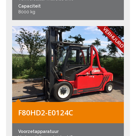
Capaciteit
8000 kg
VERHUURD
F80HD2-E0124C
Voorzetapparatuur