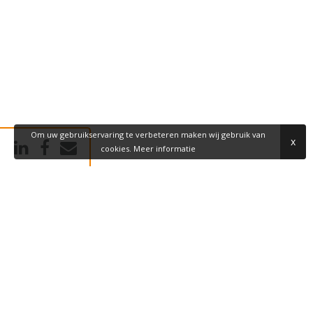
Om uw gebruikservaring te verbeteren maken wij gebruik van
x
cookies.
Meer informatie
BEZOEKADRES
Dommel 44