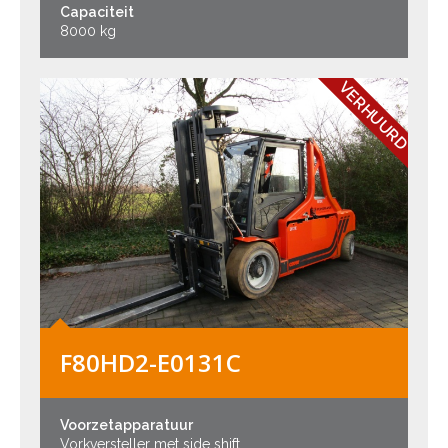
Capaciteit
8000 kg
VERHUURD
F80HD2-E0131C
Voorzetapparatuur
Vorkversteller met side shift