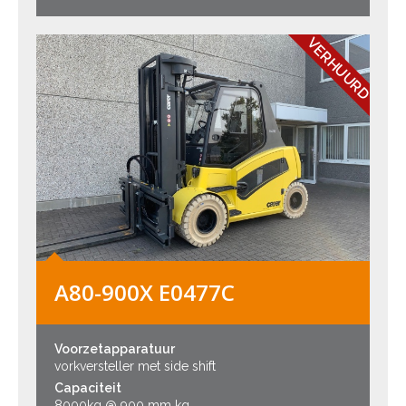
VERHUURD
A80-900X E0477C
Voorzetapparatuur
vorkversteller met side shift
Capaciteit
8000kg @ 900 mm kg