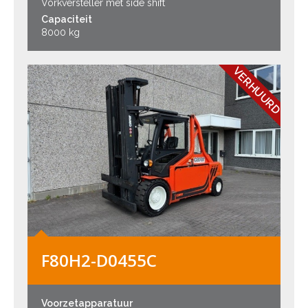
Vorkversteller met side shift
Capaciteit
8000 kg
VERHUURD
F80H2-D0455C
Voorzetapparatuur