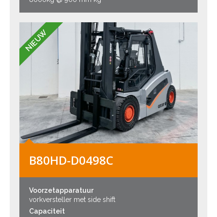
NIEUW
B80HD-D0498C
Voorzetapparatuur
vorkversteller met side shift
Capaciteit