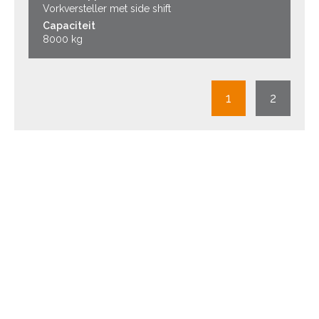
Vorkversteller met side shift
Capaciteit
8000 kg
1
2