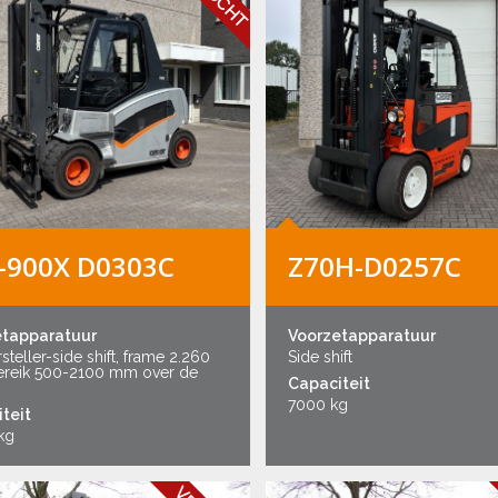
-900X D0303C
Z70H-D0257C
etapparatuur
Voorzetapparatuur
steller-side shift, frame 2.260
Side shift
reik 500-2100 mm over de
Capaciteit
7000 kg
teit
kg