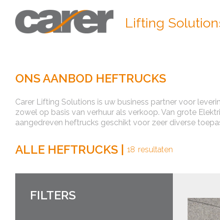
Lifting Solution
ONS AANBOD HEFTRUCKS
Carer Lifting Solutions is uw business partner voor leveri
zowel op basis van verhuur als verkoop. Van grote Elektr
aangedreven heftrucks geschikt voor zeer diverse toepa
ALLE HEFTRUCKS
|
18
resultaten
FILTERS