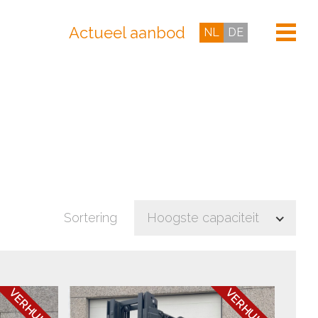
Actueel aanbod
NL
DE
Sortering
Hoogste capaciteit
VERHUURD
VERHUURD