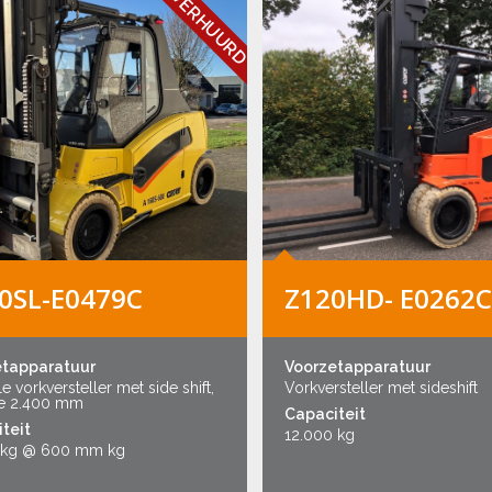
VERHUURD
0SL-E0479C
Z120HD- E0262C
etapparatuur
Voorzetapparatuur
le vorkversteller met side shift,
Vorkversteller met sideshift
e 2.400 mm
Capaciteit
teit
12.000 kg
 kg @ 600 mm kg