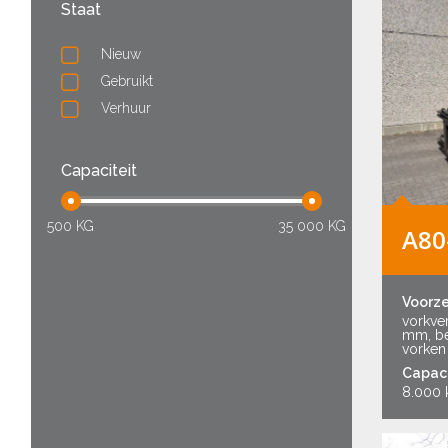
Staat
Nieuw
Gebruikt
Verhuur
Capaciteit
500 KG
35 000 KG
A80
Voorz
vorkver
mm, be
vorken
Capaci
8.000 