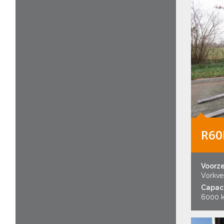
R60
Voorz
Vorkver
Capaci
6000 