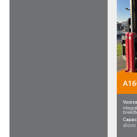
A16
Voorz
integra
breedt
Capaci
16000