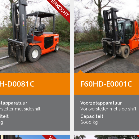
VERKOCHT
H-D0081C
F60HD-E0001C
etapparatuur
Voorzetapparatuur
steller met sideshift
Vorkversteller met side shift
teit
Capaciteit
kg
6000 kg