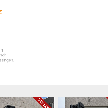
s
ng,
isch
ssingen.
VERKOCHT