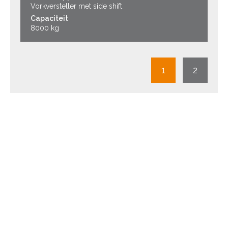
Vorkversteller met side shift
Capaciteit
8000 kg
1
2