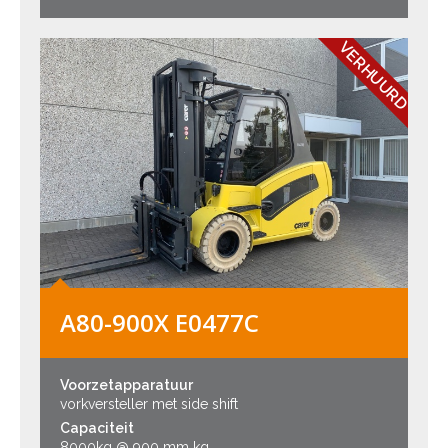
VERHUURD
A80-900X E0477C
Voorzetapparatuur
vorkversteller met side shift
Capaciteit
8000kg @ 900 mm kg