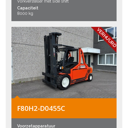
Vorkversteller met side shift
Capaciteit
8000 kg
VERHUURD
F80H2-D0455C
Voorzetapparatuur