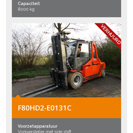
Capaciteit
8000 kg
VERHUURD
F80HD2-E0131C
Voorzetapparatuur
Vorkversteller met side shift