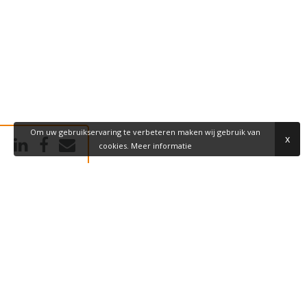
Om uw gebruikservaring te verbeteren maken wij gebruik van
x
cookies.
Meer informatie
BEZOEKADRES
Dommel 44