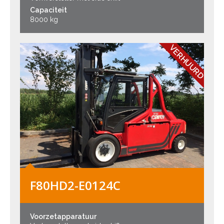
Capaciteit
8000 kg
VERHUURD
F80HD2-E0124C
Voorzetapparatuur