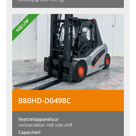
NIEUW
B80HD-D0498C
Voorzetapparatuur
vorkversteller met side shift
Capaciteit