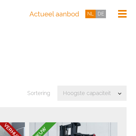
Actueel aanbod
NL
DE
Sortering
Hoogste capaciteit
VERHUURD
NIEUW