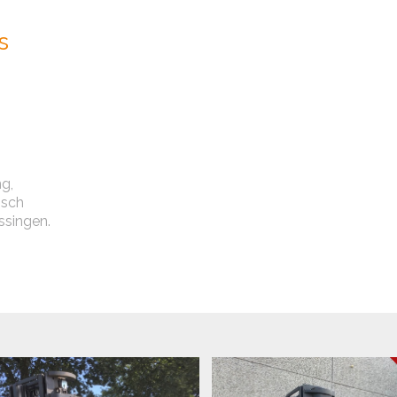
s
ng,
isch
ssingen.