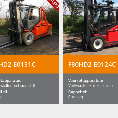
HD2-E0131C
F80HD2-E0124C
etapparatuur
Voorzetapparatuur
steller met side shift
Vorkversteller met side shift
teit
Capaciteit
kg
8000 kg