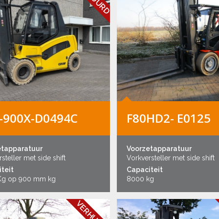
-900X-D0494C
F80HD2- E0125
etapparatuur
Voorzetapparatuur
steller met side shift
Vorkversteller met side shift
teit
Capaciteit
Kg op 900 mm kg
8000 kg
VERHUURD