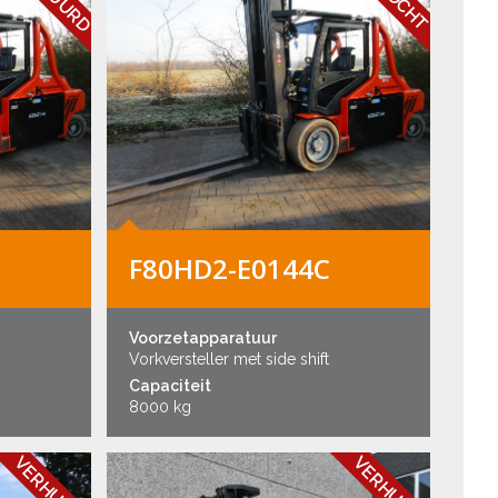
F80HD2-E0144C
Voorzetapparatuur
Vorkversteller met side shift
Capaciteit
8000 kg
VERHUURD
VERHUURD