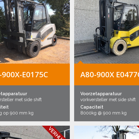
-900X-E0175C
A80-900X E0477
etapparatuur
Voorzetapparatuur
steller met side shift
vorkversteller met side shift
teit
Capaciteit
g op 900 mm kg
8000kg @ 900 mm kg
VERHUURD