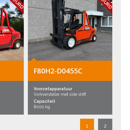
F80H2-D0455C
Voorzetapparatuur
Vorkversteller met side shift
Capaciteit
8000 kg
1
2