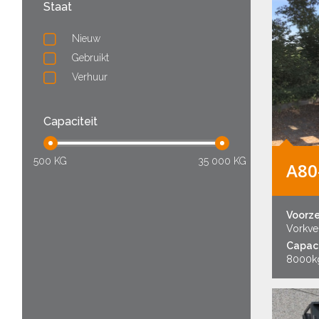
Staat
Nieuw
Gebruikt
Verhuur
Capaciteit
500 KG
35 000 KG
A80
Voorz
Vorkver
Capaci
8000k