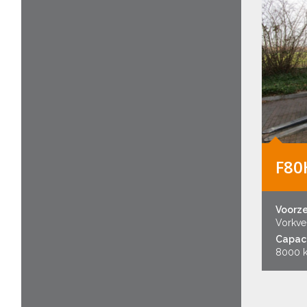
F80
Voorz
Vorkver
Capaci
8000 