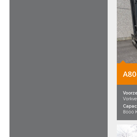
A80
Voorz
Vorkver
Capaci
8000 