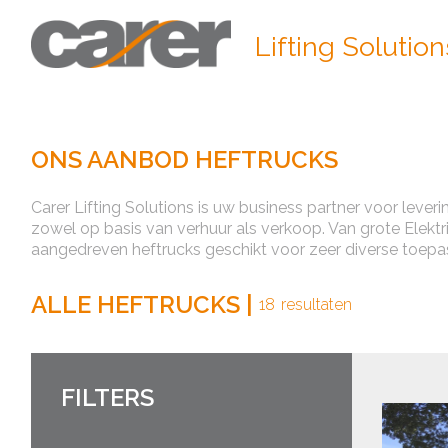
Lifting Solution
ONS AANBOD HEFTRUCKS
Carer Lifting Solutions is uw business partner voor leveri
zowel op basis van verhuur als verkoop. Van grote Elektr
aangedreven heftrucks geschikt voor zeer diverse toepa
ALLE HEFTRUCKS
|
18
resultaten
FILTERS