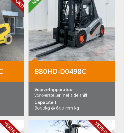
C
B80HD-D0498C
Voorzetapparatuur
vorkversteller met side shift
Capaciteit
8000kg @ 600 mm kg
VERHUURD
VERKOCHT